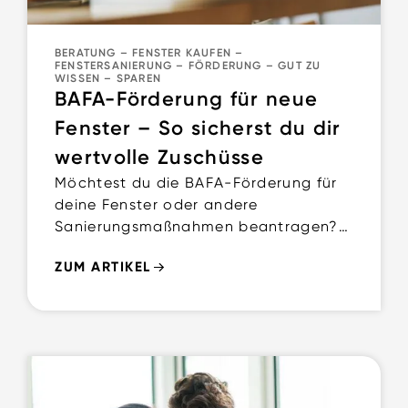
BERATUNG
–
FENSTER KAUFEN
–
FENSTERSANIERUNG
–
FÖRDERUNG
–
GUT ZU
WISSEN
–
SPAREN
BAFA-Förderung für neue
Fenster – So sicherst du dir
wertvolle Zuschüsse
Möchtest du die BAFA-Förderung für
deine Fenster oder andere
Sanierungsmaßnahmen beantragen?
Hier erfährst du Schritt für Schritt, wie
ZUM ARTIKEL
du vorgehst und was du beachten
musst.