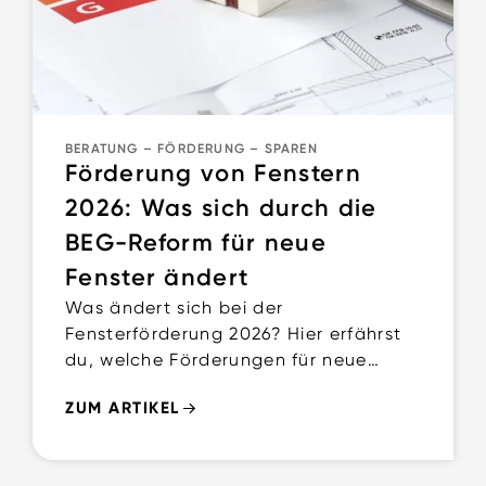
BERATUNG
–
FÖRDERUNG
–
SPAREN
Förderung von Fenstern
2026: Was sich durch die
BEG-Reform für neue
Fenster ändert
Was ändert sich bei der
Fensterförderung 2026? Hier erfährst
du, welche Förderungen für neue
Fenster weiterhin möglich sind und
ZUM ARTIKEL
was die BEG-Reform bedeutet.