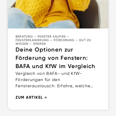
BERATUNG
–
FENSTER KAUFEN
–
FENSTERSANIERUNG
–
FÖRDERUNG
–
GUT ZU
WISSEN
–
SPAREN
Deine Optionen zur
Förderung von Fenstern:
BAFA und KfW im Vergleich
Vergleich von BAFA- und KfW-
Förderungen für den
Fensteraustausch: Erfahre, welche
Förderung besser zu deinem
ZUM ARTIKEL
Sanierungsprojekt passt.