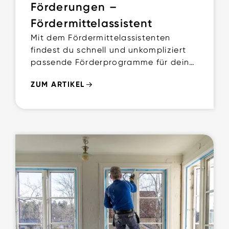
Förderungen –
Fördermittelassistent
Mit dem Fördermittelassistenten
findest du schnell und unkompliziert
passende Förderprogramme für dein
Bauvorhaben. Nach wenigen Angaben
ZUM ARTIKEL
erhältst du eine übersichtliche
Auswahl aller relevanten Förderungen.