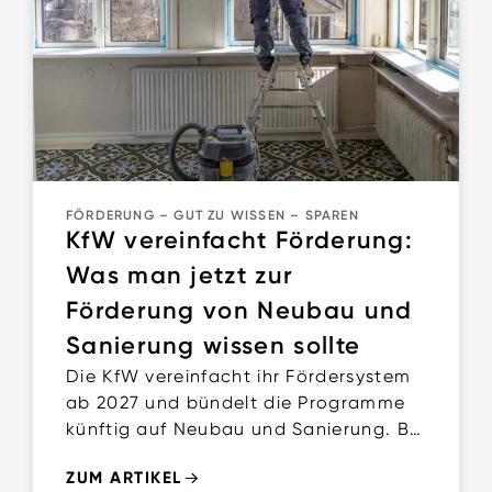
FÖRDERUNG
–
GUT ZU WISSEN
–
SPAREN
KfW vereinfacht Förderung:
Was man jetzt zur
Förderung von Neubau und
Sanierung wissen sollte
Die KfW vereinfacht ihr Fördersystem
ab 2027 und bündelt die Programme
künftig auf Neubau und Sanierung. Bis
mindestens Ende 2026 bleiben jedoch
ZUM ARTIKEL
alle aktuellen Förderungen bestehen,