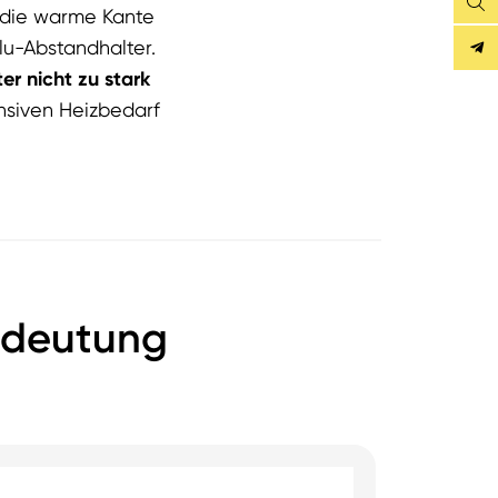
Sea
t die warme Kante
lu-Abstandhalter.
ter
nicht zu stark
nsiven Heizbedarf
edeutung