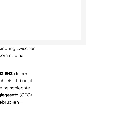
rbindung zwischen
 kommt eine
IZIENZ
deiner
hließlich bringt
 eine schlechte
iegesetz
(GEG)
ebrücken –