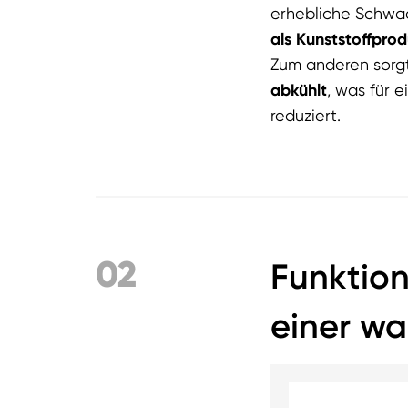
erhebliche Schwac
als Kunststoffprod
Zum anderen sorgt
abkühlt
, was für e
reduziert.
02
Funktio
einer w