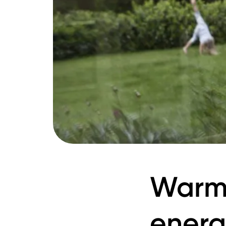
Warme
energ