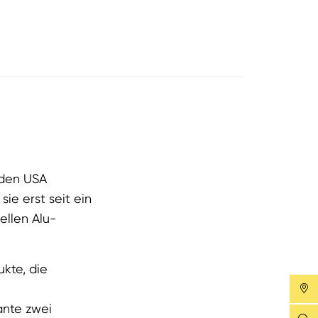
 den USA
ie erst seit ein
ellen Alu-
kte, die
ante zwei