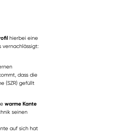
ofil
hierbei eine
s vernachlässigt:
ernen
kommt, dass die
e (SZR) gefüllt
te
warme Kante
chnik seinen
nte auf sich hat