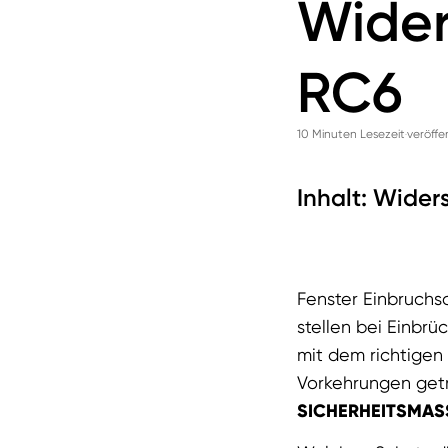
Wider
RC6
10 Minuten Lesezeit
veröffe
Inhalt: Wider
Fenster Einbruchs
stellen bei Einbr
mit dem richtige
Vorkehrungen getr
SICHERHEITSMAS