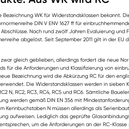
r die Bezeichnung WK für Widerstandsklassen bekannt. D
rnormenreihe DIN V ENV 1627 ff für einbruchhemmende
d Abschlüsse. Nach rund zwölf Jahren Evaluierung und F
nreihe abgelöst. Seit September 2011 gilt in der EU d
 zwar gleich geblieben, allerdings fordert die neue N
rds für die Anforderungen und Klassifizierung von ei
 neue Bezeichnung wird die Abkürzung RC für den engli
verwendet. Die Widerstandsklassen werden in sieben 
, RC2 N, RC2, RC3, RC4, RC5 und RC6. Sämtliche Bauel
sung werden gemäß DIN EN 356 mit Mindestanforderung
m Kennbuchstaben N müssen allerdings als Serienbaute
sung aufweisen. Lediglich das geprüfte Glasanbindun
 entsprechen, um die Anforderungen an der RC-Klasse z