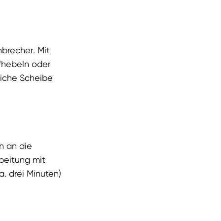
brecher. Mit
ufhebeln oder
liche Scheibe
n an die
beitung mit
. drei Minuten)