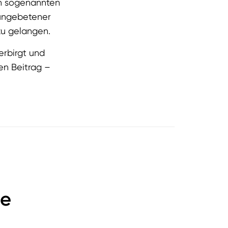
en sogenannten
 ungebetener
zu gelangen.
erbirgt und
en Beitrag –
de