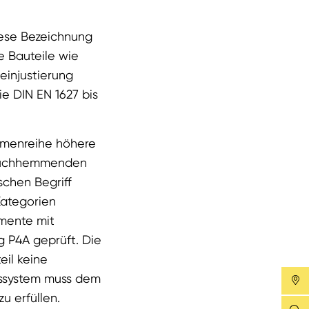
iese Bezeichnung
 Bauteile wie
einjustierung
ie DIN EN 1627 bis
ormenreihe höhere
nbruchhemmenden
schen Begriff
Kategorien
emente mit
 P4A geprüft. Die
il keine
gssystem muss dem
u erfüllen.