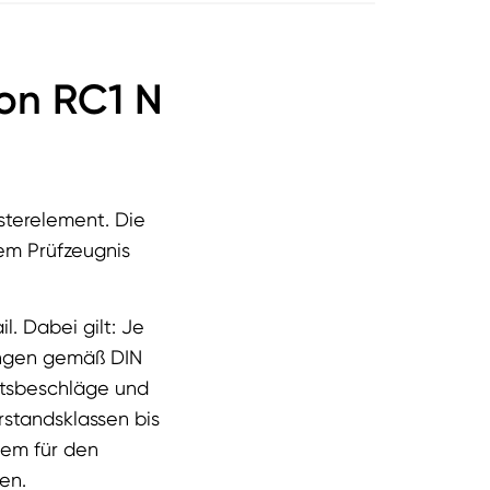
on RC1 N
sterelement. Die
nem Prüfzeugnis
l. Dabei gilt: Je
sungen gemäß DIN
itsbeschläge und
rstandsklassen bis
lem für den
en.