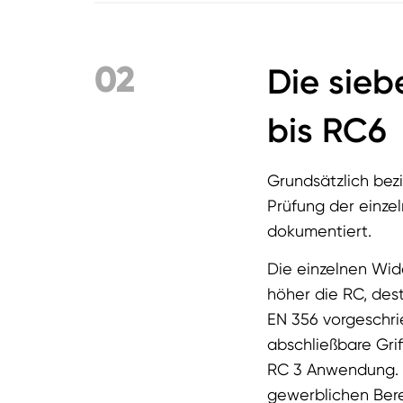
02
Die sieb
bis RC6
Grundsätzlich bez
Prüfung der einze
dokumentiert.
Die einzelnen Wide
höher die RC, des
EN 356 vorgeschr
abschließbare Grif
RC 3 Anwendung. D
gewerblichen Ber