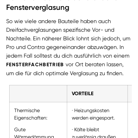
Fensterverglasung
So wie viele andere Bauteile haben auch
Dreifachverglasungen spezifische Vor- und
Nachteile. Ein näherer Blick lohnt sich jedoch, um
Pro und Contra gegeneinander abzuwägen. In
jedem Fall solltest du dich ausführlich von einem
vor Ort beraten lassen,
FENSTERFACHBETRIEB
um die für dich optimale Verglasung zu finden.
VORTEILE
N
Thermische
· Heizungskosten
Di
Eigenschaften:
werden eingespart.
ei
de
Gute
· Kälte bleibt
Lu
Wärmedämmung
zuverlässig draußen.