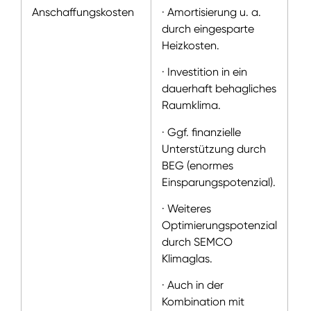
Anschaffungskosten
· Amortisierung u. a.
· 
durch eingesparte
An
Heizkosten.
zw
Fe
· Investition in ein
dauerhaft behagliches
Raumklima.
· Ggf. finanzielle
Unterstützung durch
BEG (enormes
Einsparungspotenzial).
· Weiteres
Optimierungspotenzial
durch SEMCO
Klimaglas.
· Auch in der
Kombination mit