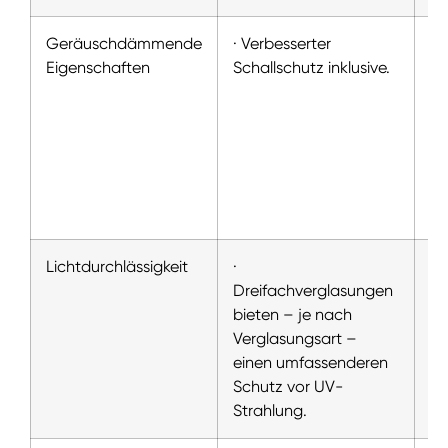
Geräuschdämmende
· Verbesserter
· 
Eigenschaften
Schallschutz inklusive.
Sc
Ko
en
(z
sp
un
Ve
Lichtdurchlässigkeit
·
Dreifachverglasungen
bieten – je nach
Verglasungsart –
einen umfassenderen
Schutz vor UV-
Strahlung.