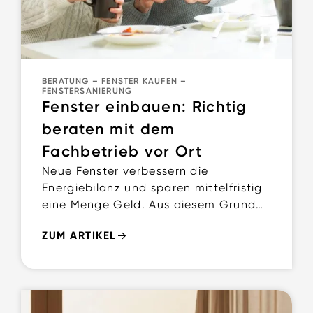
BERATUNG
–
FENSTER KAUFEN
–
FENSTERSANIERUNG
Fenster einbauen: Richtig
beraten mit dem
Fachbetrieb vor Ort
Neue Fenster verbessern die
Energiebilanz und sparen mittelfristig
eine Menge Geld. Aus diesem Grund
wird so mancher Hausbesitzer zum
ZUM ARTIKEL
Hobbyhandwerker. Doch in den
seltensten Fällen ist es sinnvoll,
Fenster selbst einzubauen.