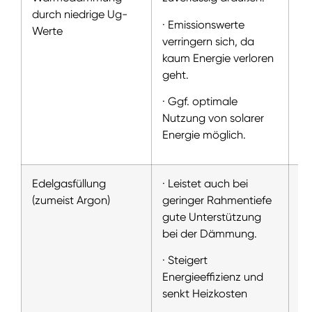
durch niedrige Ug-
(A
· Emissionswerte
Werte
wi
verringern sich, da
er
kaum Energie verloren
Lu
geht.
· Ggf. optimale
Nutzung von solarer
Energie möglich.
Edelgasfüllung
· Leistet auch bei
Wä
(zumeist Argon)
geringer Rahmentiefe
ve
gute Unterstützung
Ed
bei der Dämmung.
Le
mi
· Steigert
ve
Energieeffizienz und
senkt Heizkosten