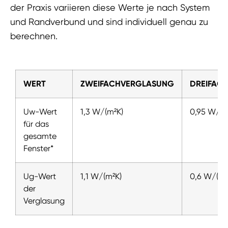
der Praxis variieren diese Werte je nach System
und Randverbund und sind individuell genau zu
berechnen.
WERT
ZWEIFACHVERGLASUNG
DREIFAC
Uw-Wert
1,3 W/(m²K)
0,95 W/(m
für das
gesamte
Fenster*
Ug-Wert
1,1 W/(m²K)
0,6 W/(m²
der
Verglasung